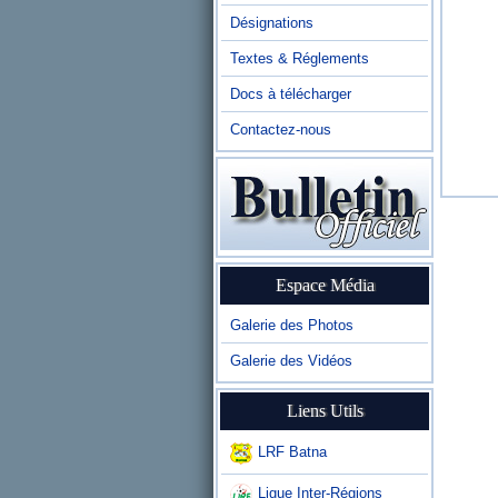
Désignations
Textes & Réglements
Docs à télécharger
Contactez-nous
Espace Média
Galerie des Photos
Galerie des Vidéos
Liens Utils
LRF Batna
Ligue Inter-Régions