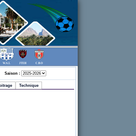
W.A.L
JTEH
C.B.O
Saison :
bitrage
Technique