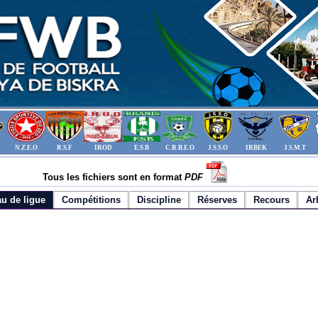
N.Z.E.O
R.S.F
IROD
E.S.B
C.R.B.E.O
J.S.S.O
IRBEK
J.S.M.T
Tous les fichiers sont en format
PDF
u de ligue
Compétitions
Discipline
Réserves
Recours
Ar