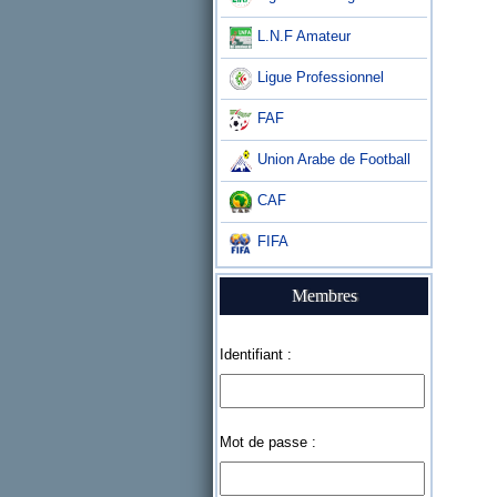
L.N.F Amateur
Ligue Professionnel
FAF
Union Arabe de Football
CAF
FIFA
Membres
Identifiant :
Mot de passe :