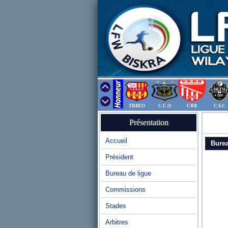
TRBEO
C.C.O
CRB
C.S.C
Présentation
Accueil
Burea
Président
Bureau de ligue
Commissions
Stades
Arbitres