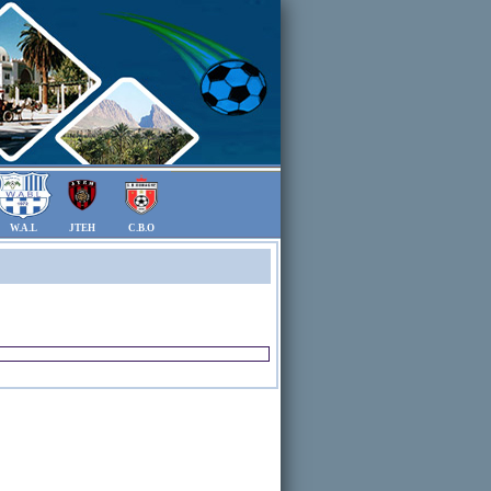
W.A.L
JTEH
C.B.O