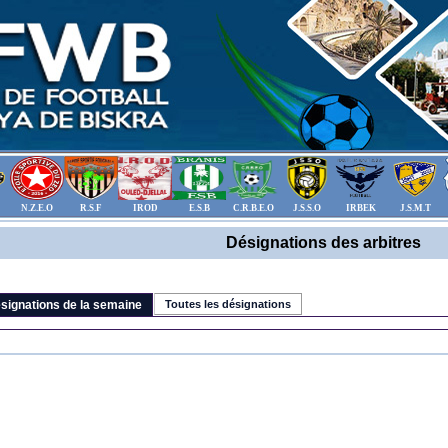
N.Z.E.O
R.S.F
IROD
E.S.B
C.R.B.E.O
J.S.S.O
IRBEK
J.S.M.T
Désignations des arbitres
signations de la semaine
Toutes les désignations