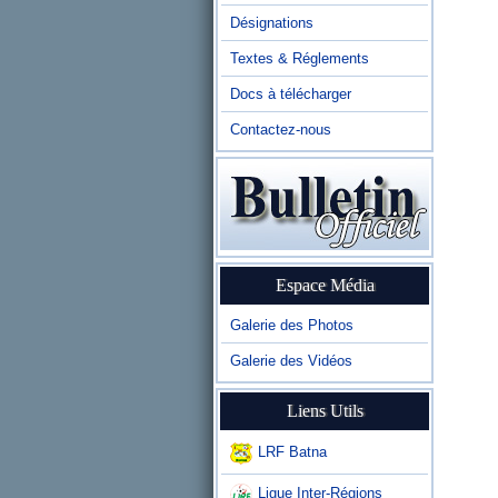
Désignations
Textes & Réglements
Docs à télécharger
Contactez-nous
Espace Média
Galerie des Photos
Galerie des Vidéos
Liens Utils
LRF Batna
Ligue Inter-Régions