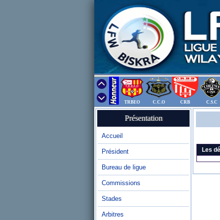
TRBEO
C.C.O
CRB
C.S.C
Présentation
Accueil
Les dé
Président
Bureau de ligue
Commissions
Stades
Arbitres