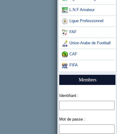
L.N.F Amateur
Ligue Professionnel
FAF
Union Arabe de Football
CAF
FIFA
Membres
Identifiant :
Mot de passe :