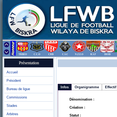
TRBEO
C.C.O
CRB
C.S.C
N.Z.E.O
R.S.F
IROD
Présentation
Accueil
Président
Infos
Organigramme
Effectif
Bureau de ligue
Commissions
Dénomination :
Stades
Création :
Arbitres
Statut :