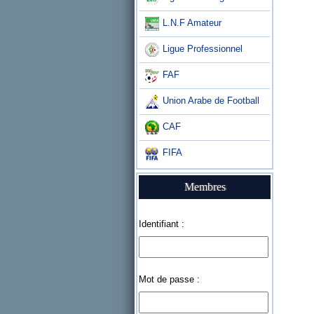
L.N.F Amateur
Ligue Professionnel
FAF
Union Arabe de Football
CAF
FIFA
Membres
Identifiant :
Mot de passe :