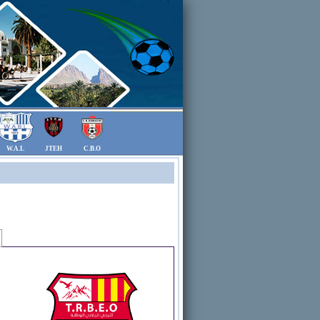
W.A.L
JTEH
C.B.O