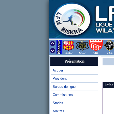
TRBEO
C.C.O
CRB
C.S.C
Présentation
Accueil
Président
Infos
Bureau de ligue
Commissions
Stades
Arbitres