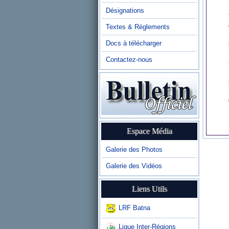
Désignations
Textes & Réglements
Docs à télécharger
Contactez-nous
Espace Média
Galerie des Photos
Galerie des Vidéos
Liens Utils
LRF Batna
Ligue Inter-Régions