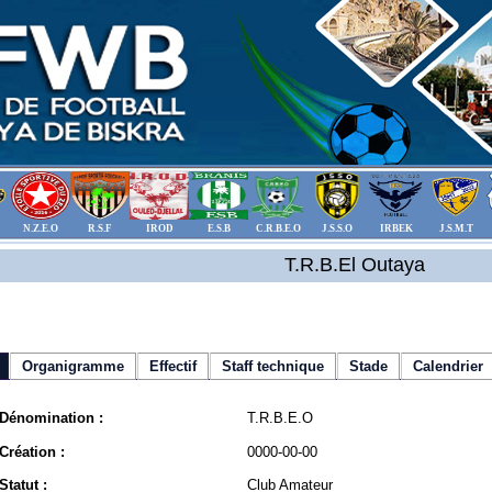
N.Z.E.O
R.S.F
IROD
E.S.B
C.R.B.E.O
J.S.S.O
IRBEK
J.S.M.T
T.R.B.El Outaya
Organigramme
Effectif
Staff technique
Stade
Calendrier
Dénomination :
T.R.B.E.O
Création :
0000-00-00
Statut :
Club Amateur