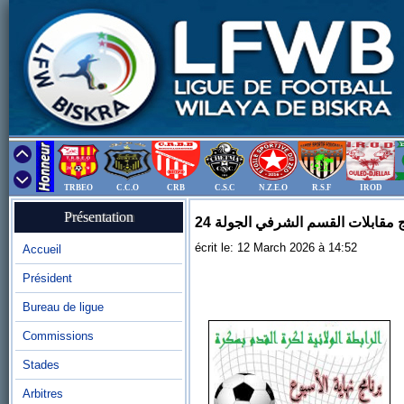
TRBEO
C.C.O
CRB
C.S.C
N.Z.E.O
R.S.F
IROD
Présentation
 مقابلات القسم الشرفي الجولة 24
écrit le: 12 March 2026 à 14:52
Accueil
Président
Bureau de ligue
Commissions
Stades
Arbitres