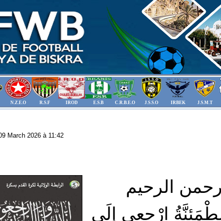
N.Z.E.O
R.S.F
IROD
E.S.B
C.R.B.E.O
J.S.S.O
IRBEK
J.S.M.T
: 09 March 2026 à 11:42
لرحمن الرحيم
ْمُطْمَئِنَّةُ ارْجِعِي إِلَى