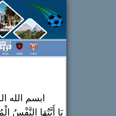
W.A.L
JTEH
C.B.O
ابسم الله ا
يَا أَيَّتُهَا النَّفْسُ ال