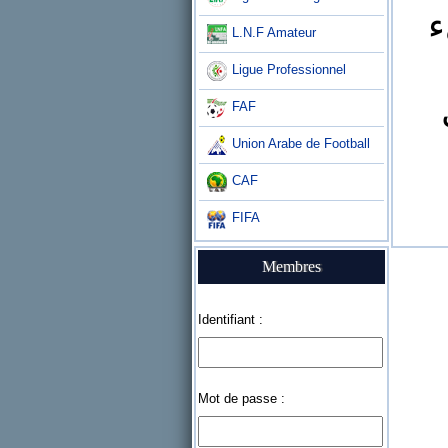
ء
L.N.F Amateur
Ligue Professionnel
FAF
Union Arabe de Football
CAF
FIFA
Membres
Identifiant :
Mot de passe :