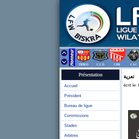
TRBEO
C.C.O
CRB
C.S.C
Présentation
تعزية
écrit le
Accueil
Président
Bureau de ligue
Commissions
Stades
Arbitres