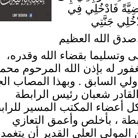
ضِيَّةً فَادْخُلِي فِي
خُلِي جَنَّتِي
لعظيم.
ى وتسليما بقضاء الله وقدره،
لمغفور له بإذن الله المرحوم محم
لي السابق . وبهذا المصاب ال
القادر شعبان رئيس الرابطة
 كل أعضاء المكتب المسير للراب
بطة ، بأخلص وأعمق التعازي
المولى العلي القدير أن يتغمد