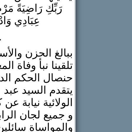
رَبِّكِ رَاضِيَةً مَرْ
عِبَادِي وَادْ
صدق الله ا
ببالغ الحزن والأس
تلقينا نبأ وفاة ا
حنصال الحكم الدو
يتقدم السيد عبد 
الولائية نيابة عن
و جميع لجان الرا
والمواساة سائلين 