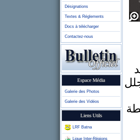
Désignations
Textes & Réglements
Docs à télécharger
Contactez-nous
د
جلل
Espace Média
Galerie des Photos
Galerie des Vidéos
طة
Liens Utils
LRF Batna
Ligue Inter-Régions