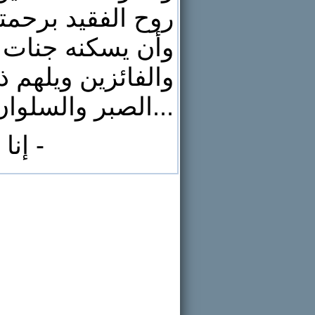
روح الفقيد برحم
وأن يسكنه جنات ا
والفائزين ويلهم ذ
الصبر والسلوان...
- إنا لله و إنا إليه راجعون -