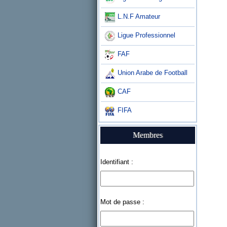
L.N.F Amateur
Ligue Professionnel
FAF
Union Arabe de Football
CAF
FIFA
Membres
Identifiant :
Mot de passe :