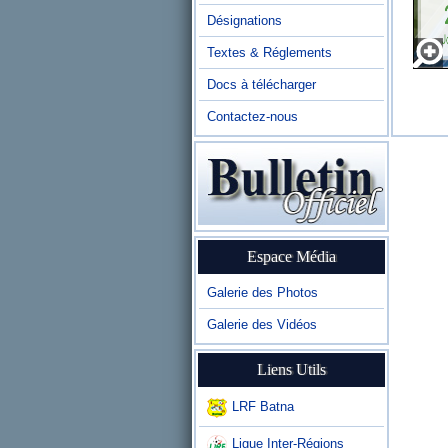
Désignations
Textes & Réglements
Docs à télécharger
Contactez-nous
Espace Média
Galerie des Photos
Galerie des Vidéos
Liens Utils
LRF Batna
Ligue Inter-Régions