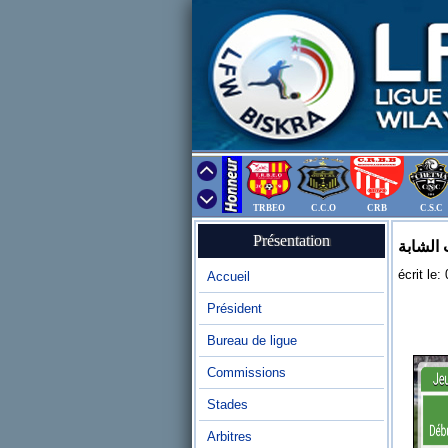
TRBEO
C.C.O
CRB
C.S.C
Présentation
 الشابة
écrit le
Accueil
Président
Bureau de ligue
Commissions
Stades
Arbitres