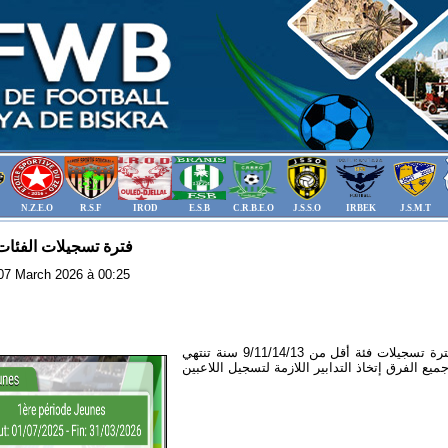
N.Z.E.O
R.S.F
IROD
E.S.B
C.R.B.E.O
J.S.S.O
IRBEK
J.S.M.T
فترة تسجيلات الفئات
: 07 March 2026 à 00:25
تعلم الرابطة الولائية لكرة القدم بسكرة أن فترة تسجيلات فئة أقل من 9/11/14/13 سنة تنتهي