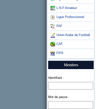
L.N.F Amateur
Ligue Professionnel
FAF
Union Arabe de Football
CAF
FIFA
Membres
Identifiant :
Mot de passe :