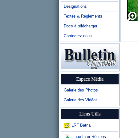
Désignations
Textes & Réglements
Docs à télécharger
Contactez-nous
Espace Média
Galerie des Photos
Galerie des Vidéos
Liens Utils
LRF Batna
Ligue Inter-Régions