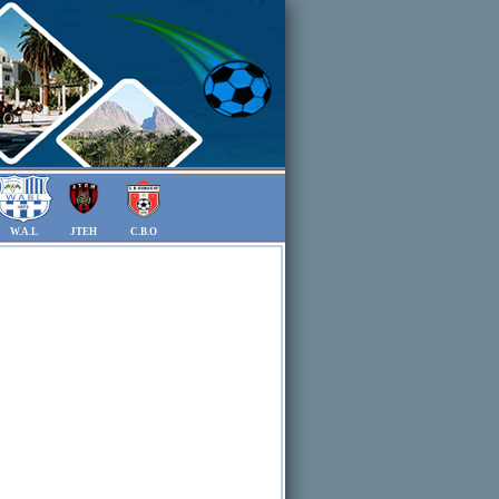
W.A.L
JTEH
C.B.O