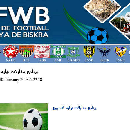
N.Z.E.O
R.S.F
IROD
E.S.B
C.R.B.E.O
J.S.S.O
IRBEK
J.S.M.T
برنامج مقابلات نهاية 
: 10 February 2026 à 22:18
برنامج مقابلات نهاية الاسبوع