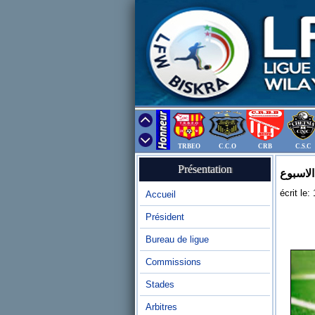
TRBEO
C.C.O
CRB
C.S.C
Présentation
الاسبوع
écrit le
Accueil
Président
Bureau de ligue
Commissions
Stades
Arbitres